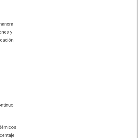
 manera
iones y
icación
ontinuo
adémicos
centaje