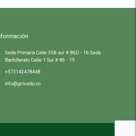
nformación
Sede Primaria Calle 35B sur # 86D - 16 Sede
Bachillerato Calle 1 Sur # 86 - 15
+573142478448
info@gclv.edu.co