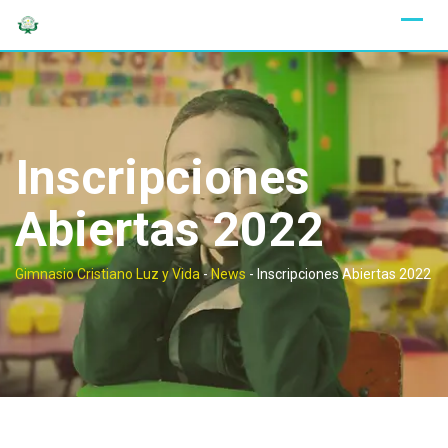
Skip
to
content
Inscripciones
Abiertas 2022
Gimnasio Cristiano Luz y Vida
-
News
-
Inscripciones Abiertas 2022