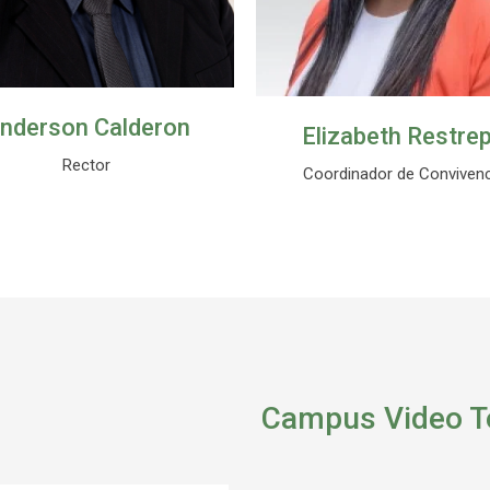
lizabeth Restrepo
Anderson Calder
oordinador de Convivencia
Coordinador Académic
Campus Video T