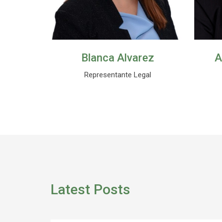
ez
Anderson Calderon
E
gal
Rector
C
Latest Posts