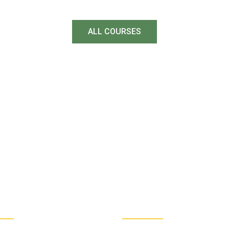
ALL COURSES
7
25
NEW COURSES
LIVE SESSION
EVERY YEAR
EVERY MONT