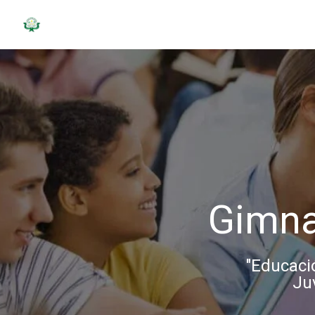
Skip
to
content
Gimna
"Educació
Ju