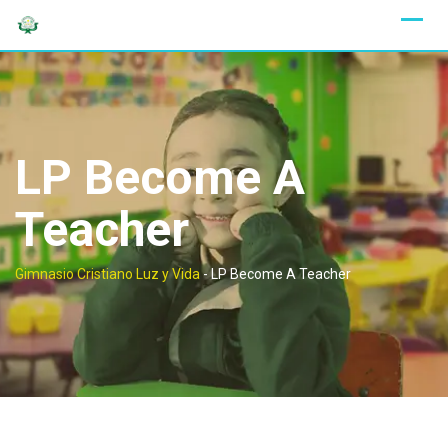
Skip
to
content
LP Become A
Teacher
Gimnasio Cristiano Luz y Vida
-
LP Become A Teacher