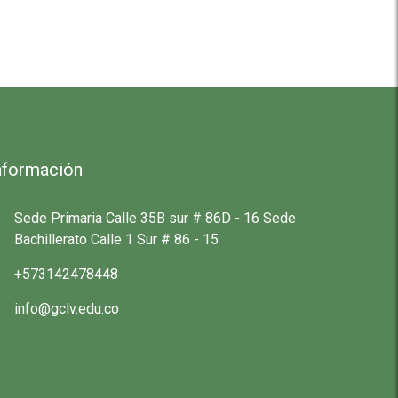
nformación
Sede Primaria Calle 35B sur # 86D - 16 Sede
Bachillerato Calle 1 Sur # 86 - 15
+573142478448
info@gclv.edu.co