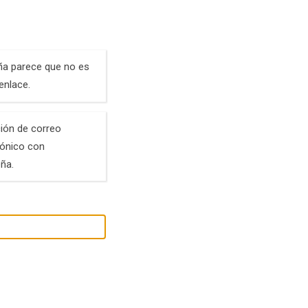
eña parece que no es
enlace.
ción de correo
rónico con
ña.